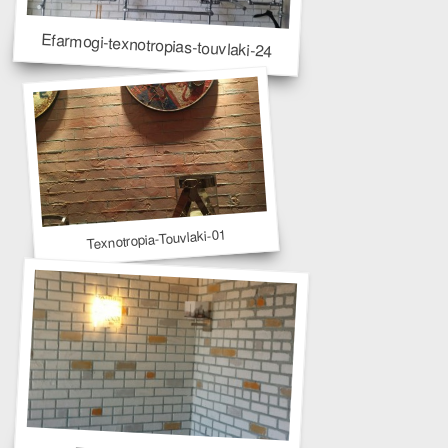
Efarmogi-texnotropias-touvlaki-24
Texnotropia-Touvlaki-01