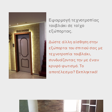
Εφαρμογή τεχνοτροπίας
τουβλάκι σε τοίχο
εξώπορτας.
Δώστε άλλη αίσθηση στην
εξώπορτα του σπιτιού σας με
τεχνοτροπία τουβλάκι,
συνδυάζοντας την με έναν
κρυφό φωτισμό. Το
αποτέλεσμα? Εκπληκτικό!